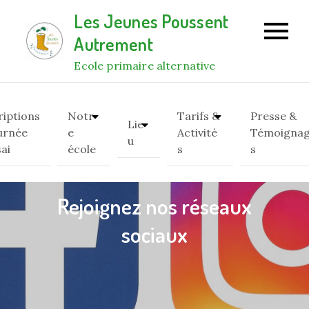
Skip
Les Jeunes Poussent
to
Autrement
content
Ecole primaire alternative
riptions
Notr
Tarifs &
Presse &
Lie
urnée
e
Activité
Témoigna
u
sai
école
s
s
Rejoignez nos réseaux
sociaux