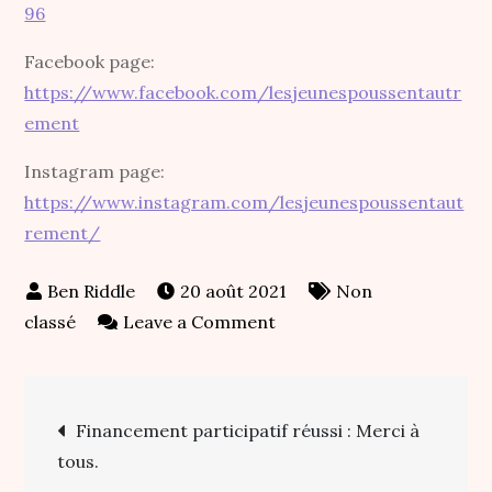
96
Facebook page:
https://www.facebook.com/lesjeunespoussentautr
ement
Instagram page:
https://www.instagram.com/lesjeunespoussentaut
rement/
20 août 2021
Non
on
classé
Leave a Comment
Rejoignez
nos
Navigation
réseaux
Financement participatif réussi : Merci à
sociaux
tous.
de