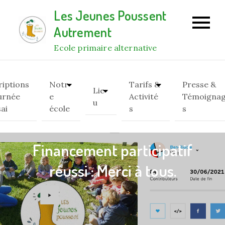
Skip
Les Jeunes Poussent
to
Autrement
content
Ecole primaire alternative
riptions
Notr
Tarifs &
Presse &
Lie
urnée
e
Activité
Témoigna
u
sai
école
s
s
Financement participatif
réussi : Merci à tous.