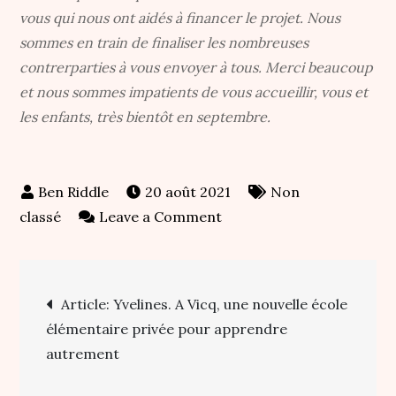
vous qui nous ont aidés à financer le projet. Nous
sommes en train de finaliser les nombreuses
contrerparties à vous envoyer à tous. Merci beaucoup
et nous sommes impatients de vous accueillir, vous et
les enfants, très bientôt en septembre.
20 août 2021
Non
on
classé
Leave a Comment
Financement
participatif
Navigation
réussi
Article: Yvelines. A Vicq, une nouvelle école
:
élémentaire privée pour apprendre
de
Merci
autrement
à
l’article
tous.