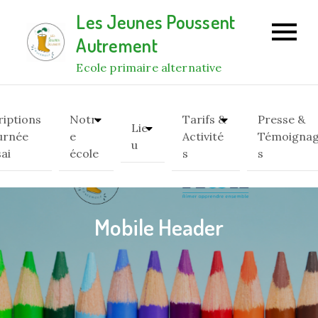
Skip
Les Jeunes Poussent
to
Autrement
content
Ecole primaire alternative
riptions
Notr
Tarifs &
Presse &
Lie
urnée
e
Activité
Témoigna
u
sai
école
s
s
Mobile Header