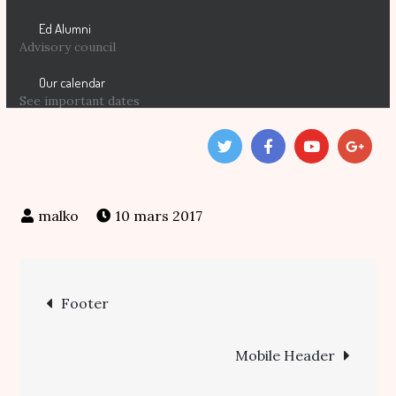
Ed Alumni
Advisory council
Our calendar
See important dates
10 mars 2017
Navigation
Footer
de
Mobile Header
l’article