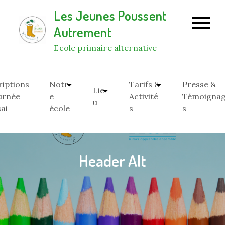
Skip
Les Jeunes Poussent
to
Autrement
content
Ecole primaire alternative
riptions
Notr
Tarifs &
Presse &
Lie
urnée
e
Activité
Témoigna
u
sai
école
s
s
Header Alt