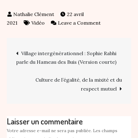
22 avril
on
2021
Vidéo
Leave a Comment
L’éducation
à
Navigation
la
Village intergénérationnel : Sophie Rabhi
Vie
parle du Hameau des Buis (Version courte)
de
|
Julien
Culture de l’égalité, de la mixité et du
l’article
PERON
respect mutuel
|
TEDxNarbonne
Laisser un commentaire
Votre adresse e-mail ne sera pas publiée.
Les champs