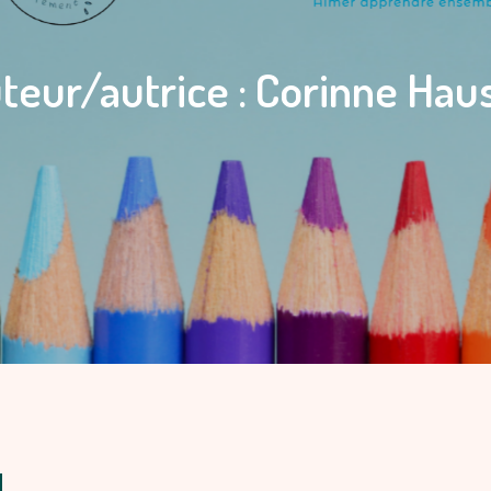
teur/autrice :
Corinne Hau