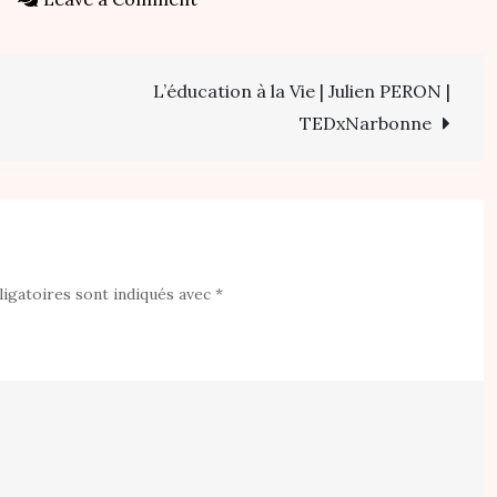
Village
intergénérationnel
L’éducation à la Vie | Julien PERON |
:
Sophie
TEDxNarbonne
Rabhi
parle
du
Hameau
des
igatoires sont indiqués avec
*
Buis
(Version
courte)