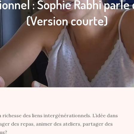
tionnel : Sophie Rabhi parl
(Version courte)
la richesse des liens intergénérationnels. L’idée dans
tager des repas, animer des ateliers, partager des
ous?